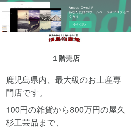
Ameba Owndで
あなただけのホームページやブログをつ
くろう
今すぐ試す
１階売店
鹿児島県内、最大級のお土産専
門店です。
100円の雑貨から800万円の屋久
杉工芸品まで、